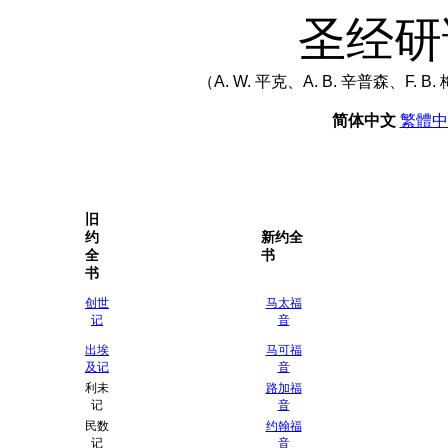
圣经研
（A. W. 平克、A. B. 辛普森、
简体中文
繁體中
旧
约
新约全
全
书
书
创世
马太福
记
音
出埃
马可福
及记
音
利未
路加福
记
音
民数
约翰福
记
音