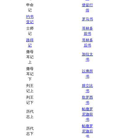
申命
使徒行
记
传
约书
罗马书
亚记
士师
哥林多
记
前书
路得
哥林多
记
后书
撒母
加拉太
耳记
书
上
撒母
以弗所
耳记
书
下
列王
腓立比
记上
书
列王
歌罗西
记下
书
帖撒罗
历代
尼迦前
志上
书
帖撒罗
历代
尼迦后
志下
书