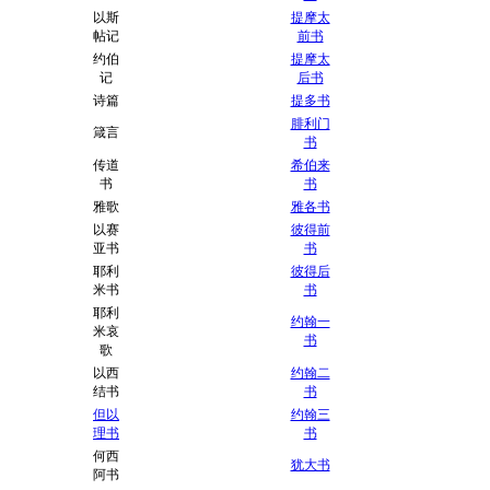
以斯
提摩太
帖记
前书
约伯
提摩太
记
后书
诗篇
提多书
腓利门
箴言
书
传道
希伯来
书
书
雅歌
雅各书
以赛
彼得前
亚书
书
耶利
彼得后
米书
书
耶利
约翰一
米哀
书
歌
以西
约翰二
结书
书
但以
约翰三
理书
书
何西
犹大书
阿书