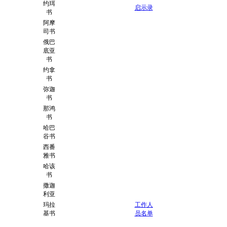
约珥
启示录
书
阿摩
司书
俄巴
底亚
书
约拿
书
弥迦
书
那鸿
书
哈巴
谷书
西番
雅书
哈该
书
撒迦
利亚
玛拉
工作人
基书
员名单